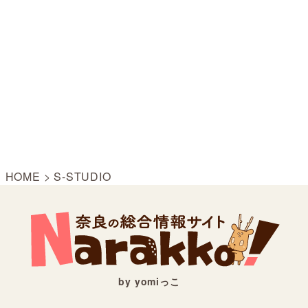
HOME
>
S-STUDIO
by yomiっこ