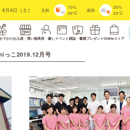
10%
20%
8月8日［土］
北
和
南
和
36℃
33℃
おでかけ
お土産・買い物
美容・癒し
イベント
雑誌・書籍
プレゼント
Onlineストア
miっこ2019.12月号