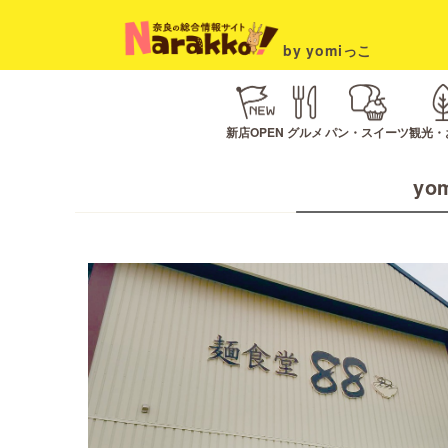
by yomiっこ
新店OPEN
グルメ
パン・スイーツ
観光・
yo