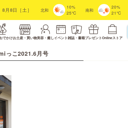
10%
20%
8月8日［土］
北
和
南
和
25℃
21℃
おでかけ
お土産・買い物
美容・癒し
イベント
雑誌・書籍
プレゼント
Onlineストア
miっこ2021.6月号