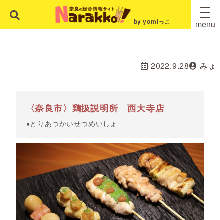
by yomiっこ
menu
2022.9.28
みょ
〈奈良市〉鶏扱説明所 西大寺店
●とりあつかいせつめいしょ