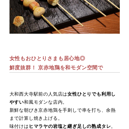
女性もおひとりさまも居心地◎
鮮度抜群！ 京赤地鶏を和モダン空間で
大和西大寺駅前の人気店は
女性ひとりでも利用し
やすい
和風モダンな店内。
新鮮な朝びき京赤地鶏を手刺しで串を打ち、余熱
まで計算し焼き上げる。
味付けは
ヒマラヤの岩塩と継ぎ足しの熟成タレ
。