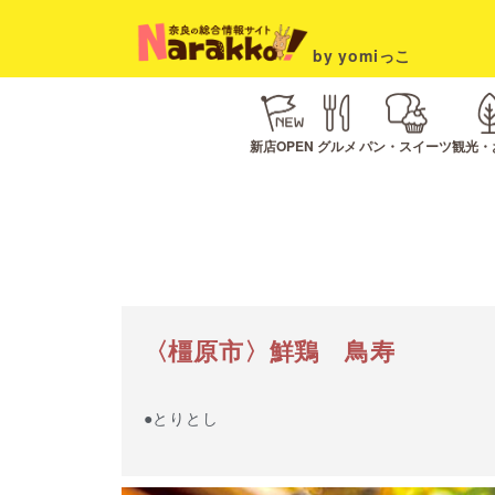
by yomiっこ
新店OPEN
グルメ
パン・スイーツ
観光・
〈橿原市〉鮮鶏 鳥寿
●とりとし