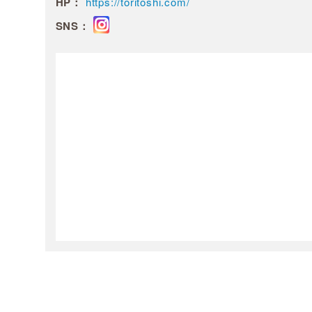
HP：
https://toritoshi.com/
SNS：