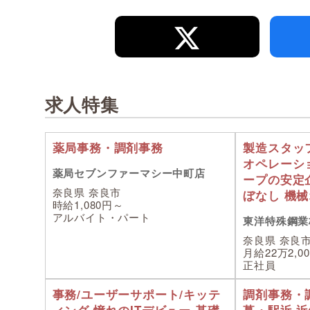
求人特集
薬局事務・調剤事務
製造スタッ
オペレーシ
薬局セブンファーマシー中町店
ープの安定
奈良県 奈良市
ぼなし 機
時給1,080円～
アルバイト・パート
東洋特殊鋼業
奈良県 奈良
月給22万2,0
正社員
事務/ユーザーサポート/キッテ
調剤事務・