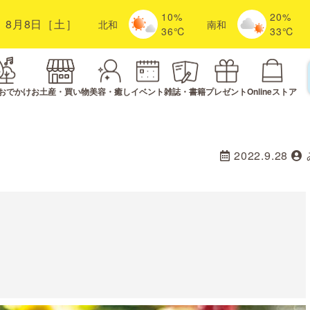
10%
20%
8月8日［土］
北
和
南
和
36℃
33℃
おでかけ
お土産・買い物
美容・癒し
イベント
雑誌・書籍
プレゼント
Onlineストア
2022.9.28