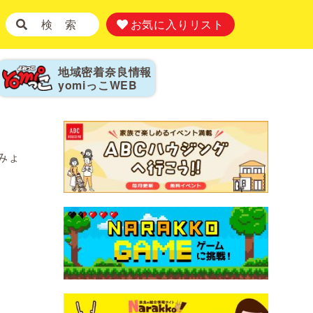
検 索
お気に入りリスト
地域密着奈良情報
yomiっこ
WEB
みょ