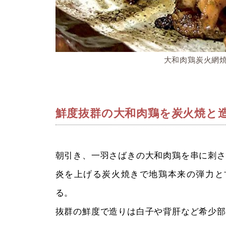
大和肉鶏炭火網焼
鮮度抜群の大和肉鶏を炭火焼と
朝引き、一羽さばきの大和肉鶏を串に刺さ
炎を上げる炭火焼きで地鶏本来の弾力と
る。
抜群の鮮度で造りは白子や背肝など希少部