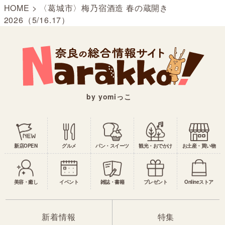
HOME
>
〈葛城市〉梅乃宿酒造 春の蔵開き
2026（5/16.17）
by yomiっこ
新店OPEN
グルメ
パン・スイーツ
観光・おでかけ
お土産・買い物
美容・癒し
イベント
雑誌・書籍
プレゼント
Onlineストア
新着情報
特集