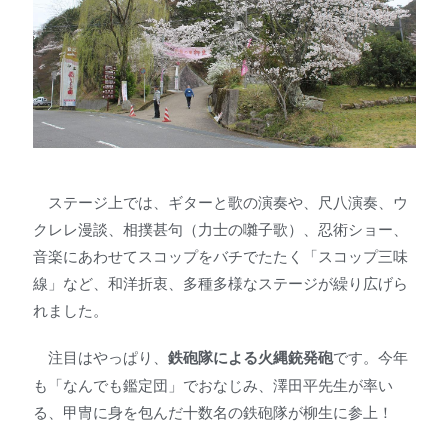
ステージ上では、ギターと歌の演奏や、尺八演奏、ウ
クレレ漫談、相撲甚句（力士の囃子歌）、忍術ショー、
音楽にあわせてスコップをバチでたたく「スコップ三味
線」など、和洋折衷、多種多様なステージが繰り広げら
れました。
注目はやっぱり、
鉄砲隊による火縄銃発砲
です。今年
も「なんでも鑑定団」でおなじみ、澤田平先生が率い
る、甲冑に身を包んだ十数名の鉄砲隊が柳生に参上！