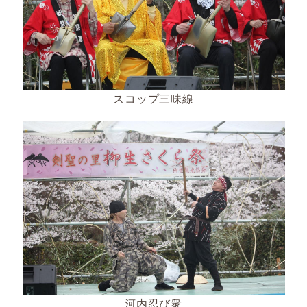
スコップ三味線
河内忍び衆