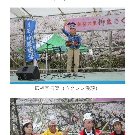
広福亭与楽（ウクレレ漫談）