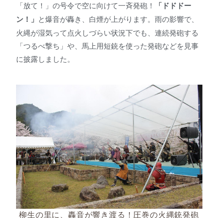
「放て！」の号令で空に向けて一斉発砲！
「ドドドー
ン！」
と爆音が轟き、白煙が上がります。雨の影響で、
火縄が湿気って点火しづらい状況下でも、連続発砲する
「つるべ撃ち」や、馬上用短銃を使った発砲などを見事
に披露しました。
柳生の里に、轟音が響き渡る！圧巻の火縄銃発砲