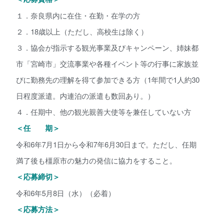
１．奈良県内に在住・在勤・在学の方
２．18歳以上（ただし、高校生は除く）
３．協会が指示する観光事業及びキャンペーン、姉妹都
市「宮崎市」交流事業や各種イベント等の行事に家族並
びに勤務先の理解を得て参加できる方（1年間で1人約30
日程度派遣。内連泊の派遣も数回あり。）
４．任期中、他の観光親善大使等を兼任していない方
＜任 期＞
令和6年7月1日から令和7年6月30日まで。ただし、任期
満了後も橿原市の魅力の発信に協力をすること。
＜応募締切＞
令和6年5月8日（水）（必着）
＜応募方法＞