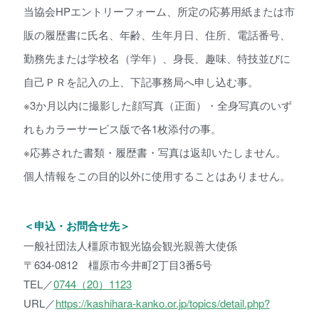
当協会HPエントリーフォーム、所定の応募用紙または市
販の履歴書に氏名、年齢、生年月日、住所、電話番号、
勤務先または学校名（学年）、身長、趣味、特技並びに
自己ＰＲを記入の上、下記事務局へ申し込む事。
※3か月以内に撮影した顔写真（正面）・全身写真のいず
れもカラーサービス版で各1枚添付の事。
※応募された書類・履歴書・写真は返却いたしません。
個人情報をこの目的以外に使用することはありません。
＜申込・お問合せ先＞
一般社団法人橿原市観光協会観光親善大使係
〒634-0812 橿原市今井町2丁目3番5号
TEL／
0744（20）1123
URL／
https://kashihara-kanko.or.jp/topics/detail.php?