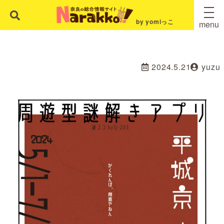
by yomiっこ
menu
2024.5.21
yuzu