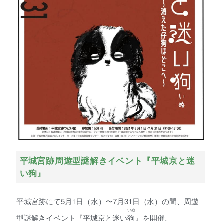
平城宮跡周遊型謎解きイベント『平城京と迷
い狗』
平城宮跡にて5月1日（水）〜7月31日（水）の間、周遊
いぬ
型謎解きイベント『平城京と迷い
狗
』を開催。