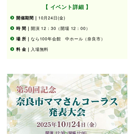
【 イベント詳細 】
開催期間｜
10月24日(金)
時 間｜
開演 12：30（開場 12：00）
場 所｜
なら100年会館 中ホール（奈良市）
料 金｜
入場無料