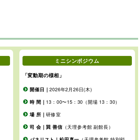
ミニシンポジウム
「変動期の様相」
開催日｜
2026年2月26日(木)
時 間｜
13：00〜15：30（開場 13：30）
場 所｜
研修室
司 会｜巽 善信
（天理参考館 副館長）
パネリスト｜松田真一
（天理参考館 特別顧