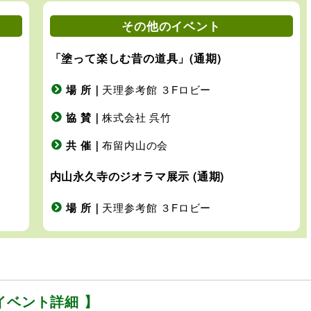
その他のイベント
「塗って楽しむ昔の道具」(通期)
場 所｜
天理参考館 ３Fロビー
協 賛｜
株式会社 呉竹
共 催｜
布留内山の会
内山永久寺のジオラマ展示 (通期)
場 所｜
天理参考館 ３Fロビー
イベント詳細 】