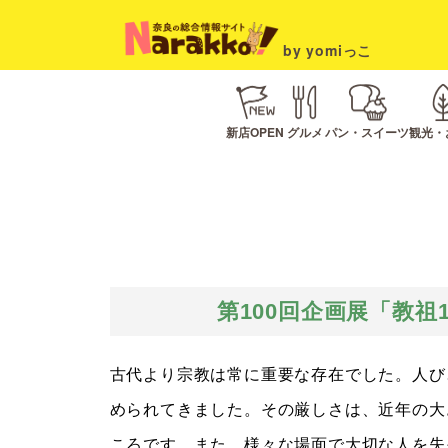
by yomiっこ
新店OPEN
グルメ
パン・スイーツ
観光・
第100回企画展
「教祖
古代より宗教は常に重要な存在でした。人び
められてきました。その厳しさは、近年の大
ころです。また、様々な場面で大切な人を失