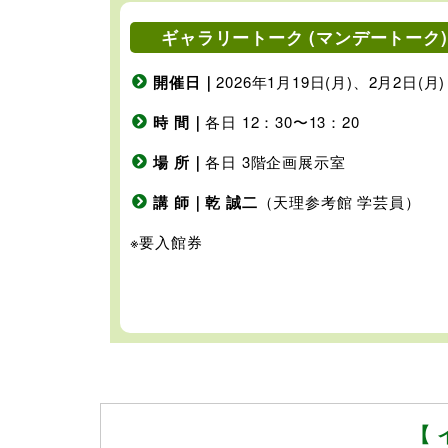
ギャラリートーク (マンデートーク)
開催日｜
2026年1月19日(月)、2月2日(月)
時 間｜
各日 12：30〜13：20
場 所｜
各日 3階企画展示室
講 師｜乾 誠二
（天理参考館 学芸員）
※要入館券
【 