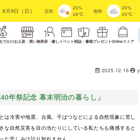
20%
20%
8月9日［日］
北
和
南
和
26℃
20℃
おでかけ
お土産・買い物
美容・癒し
イベント
雑誌・書籍
プレゼント
Onlineストア
2025.12.16
140年祭記念 幕末明治の暮らし」
とは冷害や地震、台風、干ばつなどによる自然現象に苦し
きな自然災害を目の当たりにしている私たちも痛感すると
った悲しみは計り知れません。