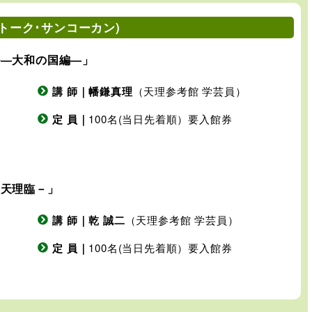
(トーク･サンコーカン)
ル―大和の国編―」
講 師｜幡鎌真理
（天理参考館 学芸員）
定 員｜
100名(当日先着順）要入館券
と天理臨－」
講 師｜乾 誠二
（天理参考館 学芸員）
定 員｜
100名(当日先着順）要入館券