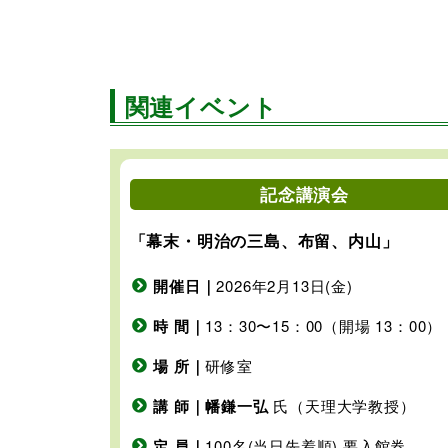
関連イベント
記念講演会
「幕末・明治の三島、布留、内山」
開催日｜
2026年2月13日(金)
時 間｜
13：30〜15：00（開場 13：00）
場 所｜
研修室
講 師｜幡鎌一弘
氏（天理大学教授）
定 員｜
100名(当日先着順) 要入館券