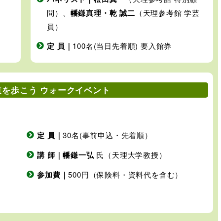
問）、
幡鎌真理・乾 誠二
（天理参考館 学芸
員）
定 員｜
100名(当日先着順) 要入館券
を歩こう ウォークイベント
定 員｜
30名(事前申込・先着順）
講 師｜幡鎌一弘
氏（天理大学教授）
参加費｜
500円（保険料・資料代を含む）