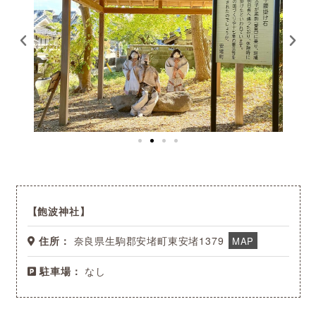
飽波神社
住所：
奈良県生駒郡安堵町東安堵1379
MAP
駐車場：
なし