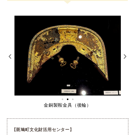
金銅製鞍金具（後輪）
斑鳩町文化財活用センター