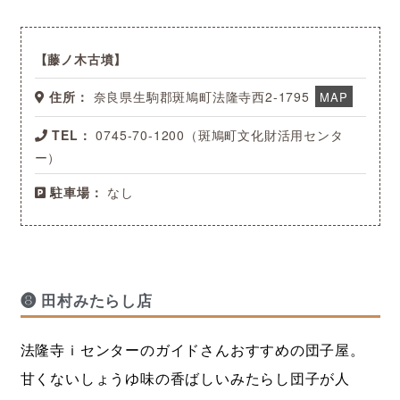
藤ノ木古墳
住所：
奈良県生駒郡斑鳩町法隆寺西2-1795
MAP
TEL：
0745-70-1200（斑鳩町文化財活用センタ
ー）
駐車場：
なし
❽ 田村みたらし店
法隆寺ｉセンターのガイドさんおすすめの団子屋。
甘くないしょうゆ味の香ばしいみたらし団子が人