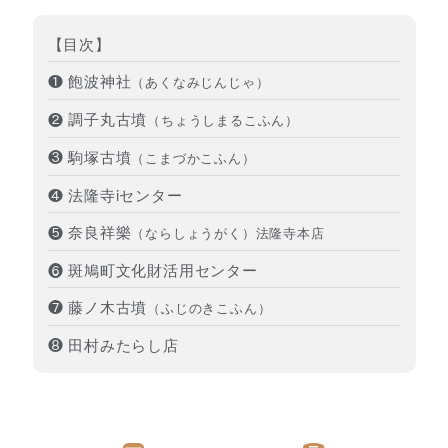
【目次】
❶ 飽波神社
（あくなみじんじゃ）
❷ 調子丸古墳
（ちょうしまるこふん）
❸ 駒塚古墳
（こまづかこふん）
❹ 法隆寺iセンター
❺ 奈良祥樂
（ならしょうがく）法隆寺本店
❻ 斑鳩町文化財活用センター
❼ 藤ノ木古墳
（ふじのきこふん）
❽ 田村みたらし店