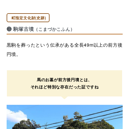
町指定文化財(史跡)
❸ 駒塚古墳
（こまづかこふん）
黒駒を葬ったという伝承がある全長49m以上の前方後
円墳。
馬のお墓が前方後円墳とは、
それほど特別な存在だった証ですね