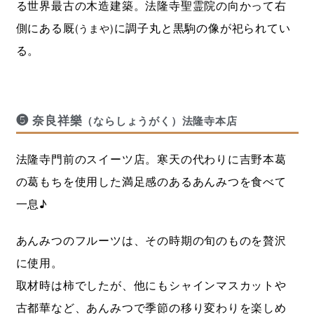
る世界最古の木造建築。法隆寺聖霊院の向かって右
側にある厩
に調子丸と黒駒の像が祀られてい
(うまや)
る。
❺ 奈良祥樂
（ならしょうがく）法隆寺本店
法隆寺門前のスイーツ店。寒天の代わりに吉野本葛
の葛もちを使用した満足感のあるあんみつを食べて
一息♪
あんみつのフルーツは、その時期の旬のものを贅沢
に使用。
取材時は柿でしたが、他にもシャインマスカットや
古都華など、あんみつで季節の移り変わりを楽しめ