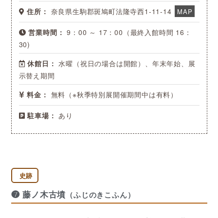
住所：
奈良県生駒郡斑鳩町法隆寺西1-11-14
MAP
営業時間：
9：00 ～ 17：00（最終入館時間 16：
30)
休館日：
水曜（祝日の場合は開館）、年末年始、展
示替え期間
料金：
無料（※秋季特別展開催期間中は有料）
駐車場：
あり
史跡
❼ 藤ノ木古墳
（ふじのきこふん）