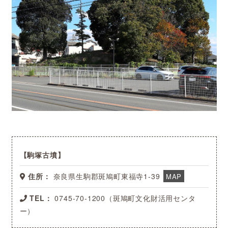
駒塚古墳
住所：
奈良県生駒郡斑鳩町東福寺1-39
MAP
TEL：
0745-70-1200（斑鳩町文化財活用センタ
ー）