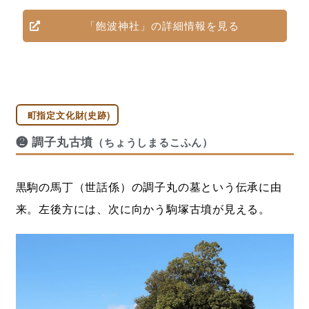
「飽波神社」の詳細情報を見る
町指定文化財(史跡)
❷ 調子丸古墳
（ちょうしまるこふん）
黒駒の馬丁（世話係）の調子丸の墓という伝承に由
来。左後方には、次に向かう駒塚古墳が見える。