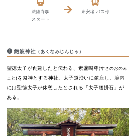
法隆寺駅
東安堵 バス停
スタート
❶ 飽波神社
（あくなみじんじゃ）
聖徳太子が創建したと伝わる、素盞嗚尊
(すさのおのみ
を祭神とする神社。太子道沿いに鎮座し、境内
こと)
には聖徳太子が休憩したとされる「太子腰掛石」が
ある。