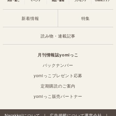
美容・癒し
イベント
雑誌・書籍
プレゼント
Onlineストア
新着情報
特集
読み物・連載記事
月刊情報誌yomiっこ
バックナンバー
yomiっこプレゼント応募
定期購読のご案内
yomiっこ販売パートナー
Narakko!について
広告掲載について
運営会社