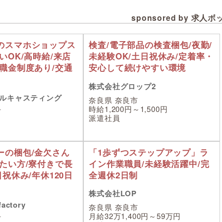
sponsored by 求人
のスマホショップス
検査/電子部品の検査梱包/夜勤/
いOK/高時給/来店
未経験OK/土日祝休み/定着率・
退職金制度あり/交通
安心して続けやすい環境
株式会社グロップ2
ルキャスティング
奈良県 奈良市
時給1,200円～1,500円
市
派遣社員
ーの梱包/金欠さん
「1歩ずつステップアップ」ラ
ぎたい方/寮付きで長
イン作業職員/未経験活躍中/完
日祝休み/年休120日
全週休2日制
株式会社LOP
ctory
奈良県 奈良市
月給32万1,400円～59万円
市