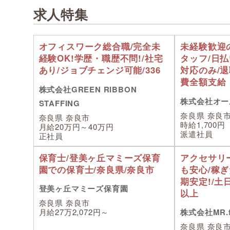
求人特集
オフィスワーク総合職/完全未
未経験歓迎
経験OK!学歴・職歴不問!/社宅
タッフ/日払
あり/ジョブチェンジ可能/336
対応のみ/
費全額支給
株式会社GREEN RIBBON
株式会社オー
STAFFING
奈良県 奈良
奈良県 奈良市
時給1,700円
月給20万円～40万円
派遣社員
正社員
保育士/登美ヶ丘マミーズ保育
アクセサリ
園での保育士/奈良県/奈良市
も安心/稼
期安定!/土
登美ヶ丘マミーズ保育園
以上
奈良県 奈良市
月給27万2,072円～
株式会社MR.fa
奈良県 奈良