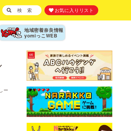
検 索
お気に入りリスト
地域密着奈良情報
yomiっこ
WEB
／
しー