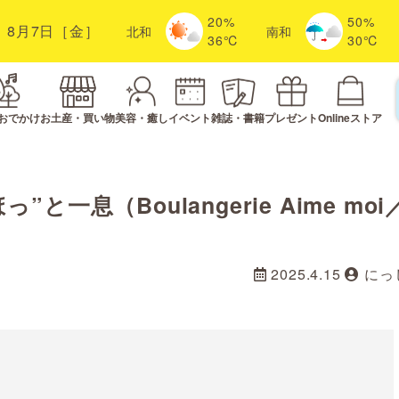
20%
50%
8月7日［金］
北
和
南
和
36℃
30℃
おでかけ
お土産・買い物
美容・癒し
イベント
雑誌・書籍
プレゼント
Onlineストア
一息（Boulangerie Aime moi
2025.4.15
にっ