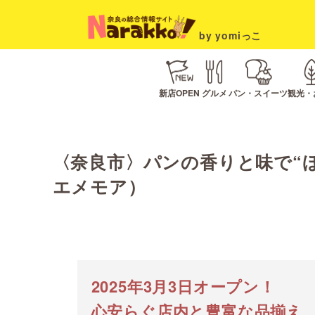
by yomiっこ
新店OPEN
グルメ
パン・スイーツ
観光・
〈奈良市〉パンの香りと味で“ほっ”と
エメモア）
2025年3月3日オープン！
心安らぐ店内と豊富な品揃え