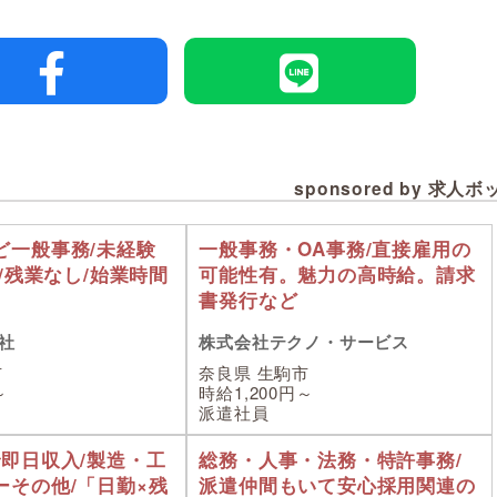
sponsored by 求人
ど一般事務/未経験
一般事務・OA事務/直接雇用の
K/残業なし/始業時間
可能性有。魅力の高時給。請求
書発行など
社
株式会社テクノ・サービス
市
奈良県 生駒市
～
時給1,200円～
派遣社員
で即日収入/製造・工
総務・人事・法務・特許事務/
ーその他/「日勤×残
派遣仲間もいて安心採用関連の