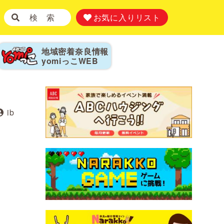
検 索
お気に入りリスト
地域密着奈良情報
yomiっこ
WEB
ib