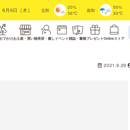
20%
50%
8月6日［木］
北
和
南
和
36℃
30℃
おでかけ
お土産・買い物
美容・癒し
イベント
雑誌・書籍
プレゼント
Onlineストア
2021.9.29