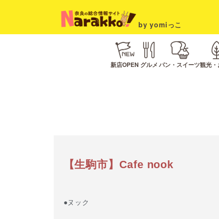
by yomiっこ
新店OPEN
グルメ
パン・スイーツ
観光・
【生駒市】Cafe nook
●ヌック