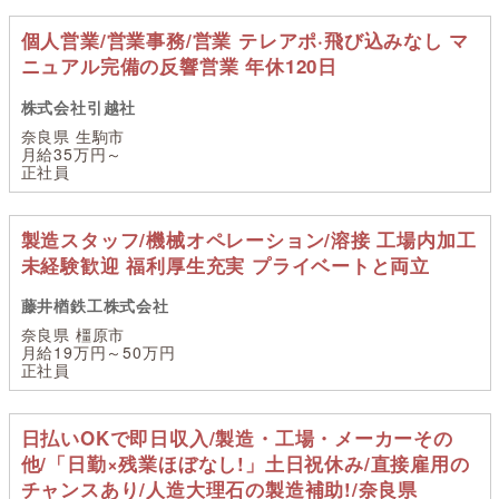
個人営業/営業事務/営業 テレアポ·飛び込みなし マ
ニュアル完備の反響営業 年休120日
株式会社引越社
奈良県 生駒市
月給35万円～
正社員
製造スタッフ/機械オペレーション/溶接 工場内加工
未経験歓迎 福利厚生充実 プライベートと両立
藤井楢鉄工株式会社
奈良県 橿原市
月給19万円～50万円
正社員
日払いOKで即日収入/製造・工場・メーカーその
他/「日勤×残業ほぼなし!」土日祝休み/直接雇用の
チャンスあり/人造大理石の製造補助!/奈良県