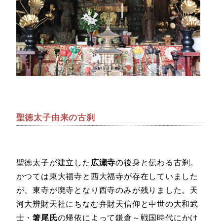
聖徳太子由来の古刹
聖徳太子が建立した
広瀬寺
の後身と伝わる古刹。
かつては東大福寺と西大福寺が存在していました
が、東寺が廃寺となり西寺のみが残りました。天
河大辨財天社にちなむ弁財天信仰と中世の大和武
士・
箸尾氏
の帰依によって鎌倉～戦国時代にかけ