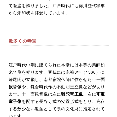
て隆盛を誇りました。江戸時代にも徳川歴代将軍
から朱印状を拝受しています。
数多くの寺宝
江戸時代中期に建てられた本堂には本尊の薬師如
来坐像を祀ります。客仏には永禄3年（1560）に
箸尾氏が立願し、南都宿院仏師に作らせた
十一面
観音像
や、鎌倉時代作の不動明王立像などがあり
ます。十一面観音像は左に
難陀竜王像
、右に
雨宝
童子像
を配する長谷寺式の安置形式をとり、完存
する数少ない遺産として県の文化財に指定されて
います。