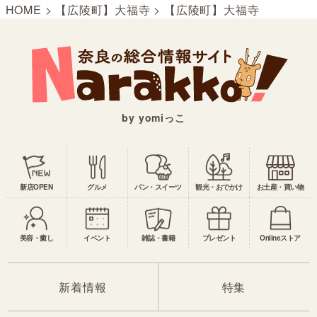
HOME
>
【広陵町】大福寺
>
【広陵町】大福寺
by yomiっこ
新店OPEN
グルメ
パン・スイーツ
観光・おでかけ
お土産・買い物
美容・癒し
イベント
雑誌・書籍
プレゼント
Onlineストア
新着情報
特集