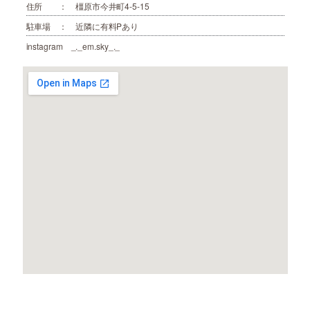
住所 ： 橿原市今井町4-5-15
駐車場 ： 近隣に有料Pあり
instagram _._em.sky_._