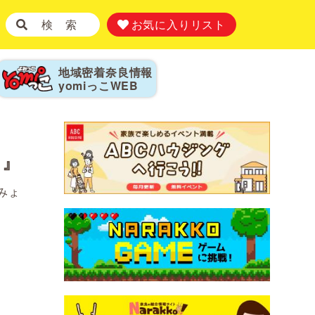
検 索
お気に入りリスト
地域密着奈良情報
yomiっこ
WEB
ら』
みょ