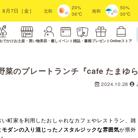
20%
50%
8月7日［金］
北
和
南
和
36℃
30℃
おでかけ
お土産・買い物
美容・癒し
イベント
雑誌・書籍
プレゼント
Onlineストア
菜のプレートランチ『cafe たまゆ
2024.10.28
古い町家を利用したおしゃれなカフェやレストラン、雑
が県外
とモダンの入り混じったノスタルジックな雰囲気