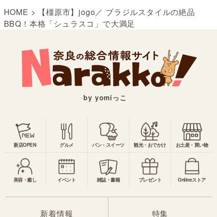
HOME
>
【橿原市】jogo／ ブラジルスタイルの絶品
BBQ！本格「シュラスコ」で大満足
by yomiっこ
新店OPEN
グルメ
パン・スイーツ
観光・おでかけ
お土産・買い物
美容・癒し
イベント
雑誌・書籍
プレゼント
Onlineストア
新着情報
特集