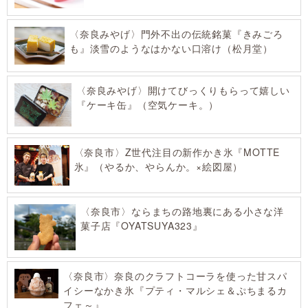
〈奈良みやげ〉門外不出の伝統銘菓『きみごろ
も』淡雪のようなはかない口溶け（松月堂）
〈奈良みやげ〉開けてびっくりもらって嬉しい
『ケーキ缶』（空気ケーキ。）
〈奈良市〉Z世代注目の新作かき氷『MOTTE
氷』（やるか、やらんか。×絵図屋）
〈奈良市〉ならまちの路地裏にある小さな洋
菓子店『OYATSUYA323』
〈奈良市〉奈良のクラフトコーラを使った甘スパ
イシーなかき氷『プティ・マルシェ＆ぷちまるカ
フェ～』