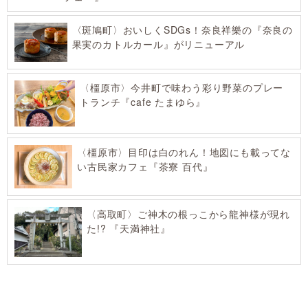
〈斑鳩町〉おいしくSDGs！奈良祥樂の『奈良の
果実のカトルカール』がリニューアル
〈橿原市〉今井町で味わう彩り野菜のプレー
トランチ『cafe たまゆら』
〈橿原市〉目印は白のれん！地図にも載ってな
い古民家カフェ『茶寮 百代』
〈高取町〉ご神木の根っこから龍神様が現れ
た!? 『天満神社』