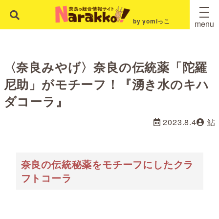
by yomiっこ
menu
〈奈良みやげ〉奈良の伝統薬「陀羅
尼助」がモチーフ！『湧き水のキハ
ダコーラ』
2023.8.4
鮎
奈良の伝統秘薬をモチーフにしたクラ
フトコーラ