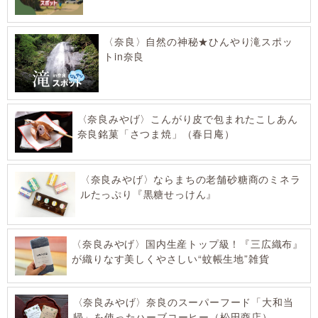
〈奈良〉自然の神秘★ひんやり滝スポッ
トin奈良
〈奈良みやげ〉こんがり皮で包まれたこしあん
奈良銘菓「さつま焼」（春日庵）
〈奈良みやげ〉ならまちの老舗砂糖商のミネラ
ルたっぷり『黒糖せっけん』
〈奈良みやげ〉国内生産トップ級！『三広織布』
が織りなす美しくやさしい“蚊帳生地”雑貨
〈奈良みやげ〉奈良のスーパーフード「大和当
帰」を使ったハーブコーヒー（松田商店）