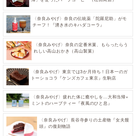
〈奈良みやげ〉奈良の伝統薬「陀羅尼助」がモ
チーフ！『湧き水のキハダコーラ』
〈奈良みやげ〉奈良の定番米菓、もらったらう
れしい高山おかき（高山製菓）
〈奈良みやげ〉東京では3か月待ち！日本一のガ
トーショコラ『ケンズカフェ東京』生駒店
〈奈良みやげ〉疲れた体に癒やしを…大和当帰×
ミントのハーブティー『夜風のひと息』
〈奈良みやげ〉長谷寺参りの土産物『女夫饅
頭』の復刻物語