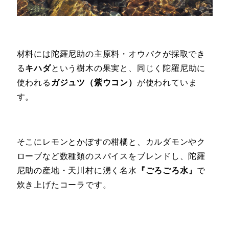
材料には陀羅尼助の主原料・オウバクが採取でき
る
キハダ
という樹木の果実と、同じく陀羅尼助に
使われる
ガジュツ（紫ウコン）
が使われていま
す。
そこにレモンとかぼすの柑橘と、カルダモンやク
ローブなど数種類のスパイスをブレンドし、陀羅
尼助の産地・天川村に湧く名水
『ごろごろ水』
で
炊き上げたコーラです。