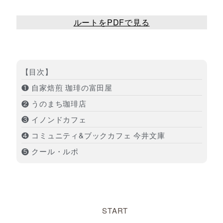
ルートをPDFで見る
【目次】
❶ 自家焙煎 珈琲の富田屋
❷ うのまち珈琲店
❸ イノンドカフェ
❹ コミュニティ&ブックカフェ 今井文庫
❺ クール・ルポ
START