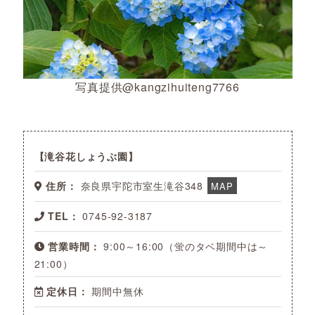
写真提供@kangzihuiteng7766
滝谷花しょうぶ園
住所：
奈良県宇陀市室生滝谷348
MAP
TEL：
0745-92-3187
営業時間：
9:00～16:00（蛍のタベ期間中は～
21:00）
定休日：
期間中無休