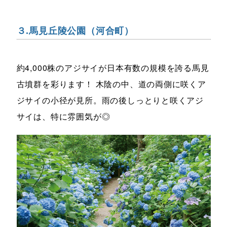
３.馬見丘陵公園（河合町）
約4,000株のアジサイが日本有数の規模を誇る馬見
古墳群を彩ります！ 木陰の中、道の両側に咲くア
ジサイの小径が見所。雨の後しっとりと咲くアジ
サイは、特に雰囲気が◎