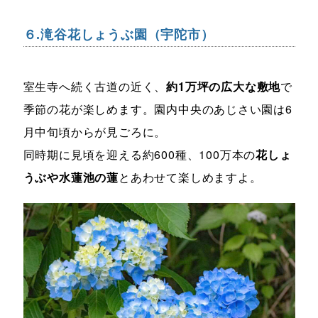
６.滝谷花しょうぶ園（宇陀市）
室生寺へ続く古道の近く、
約1万坪の広大な敷地
で
季節の花が楽しめます。園内中央のあじさい園は6
月中旬頃からが見ごろに。
同時期に見頃を迎える約600種、100万本の
花しょ
うぶや水蓮池の蓮
とあわせて楽しめますよ。