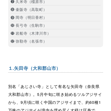
❼ 久米寺（橿原市）
❽ 壷阪寺（高取町）
❾ 岡寺（明日香村）
❿ 長弓寺（生駒市）
⓫ 岩船寺（木津川市）
⓬ 弥勒寺（名張市）
１.矢田寺（大和郡山市）
別名「あじさい寺」として有名な矢田寺（奈良県
大和郡山市）。5月中旬に咲き始めるツルアジサイ
から、9月頃に咲く中国のアジサイまで、約60種1
万株のアジサイが境内を埋め尽くす様は圧巻で