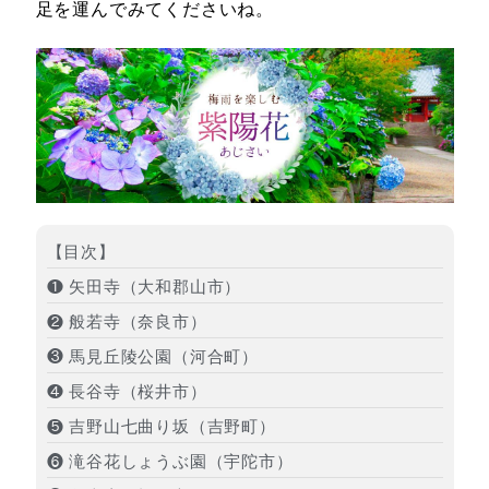
足を運んでみてくださいね。
【目次】
❶ 矢田寺（大和郡山市）
❷ 般若寺（奈良市）
❸ 馬見丘陵公園（河合町）
❹ 長谷寺（桜井市）
❺ 吉野山七曲り坂（吉野町）
❻ 滝谷花しょうぶ園（宇陀市）