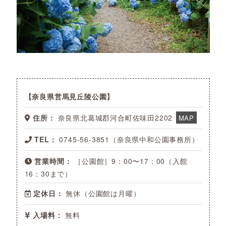
奈良県営馬見丘陵公園
住所：
奈良県北葛城郡河合町佐味田2202
MAP
TEL：
0745-56-3851（奈良県中和公園事務所）
営業時間：
［公園館］9：00〜17：00（入館
16：30まで）
定休日：
無休（公園館は月曜）
入場料：
無料