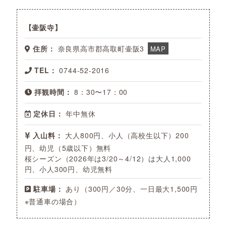
壷阪寺
住所：
奈良県高市郡高取町壷阪3
MAP
TEL：
0744-52-2016
拝観時間：
8：30〜17：00
定休日：
年中無休
入山料：
大人800円、小人（高校生以下）200
円、幼児（5歳以下）無料
桜シーズン（2026年は3/20～4/12）は大人1,000
円、小人300円、幼児無料
駐車場：
あり（300円／30分、一日最大1,500円
※普通車の場合）