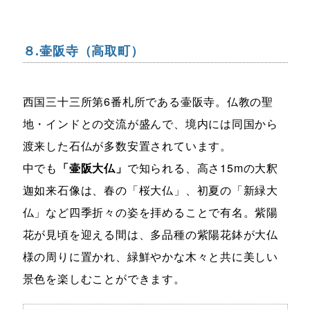
８.壷阪寺（高取町）
西国三十三所第6番札所である壷阪寺。仏教の聖
地・インドとの交流が盛んで、境内には同国から
渡来した石仏が多数安置されています。
中でも
「壷阪大仏」
で知られる、高さ15mの大釈
迦如来石像は、春の「桜大仏」、初夏の「新緑大
仏」など四季折々の姿を拝めることで有名。紫陽
花が見頃を迎える間は、多品種の紫陽花鉢が大仏
様の周りに置かれ、緑鮮やかな木々と共に美しい
景色を楽しむことができます。