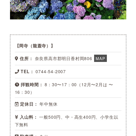
岡寺（龍蓋寺）
住所：
奈良県高市郡明日香村岡806
MAP
TEL：
0744-54-2007
拝観時間：
8：30〜17：00（12月〜2月は 〜
16：30）
定休日：
年中無休
入山料：
一般500円、中・高生400円、小学生以
下無料