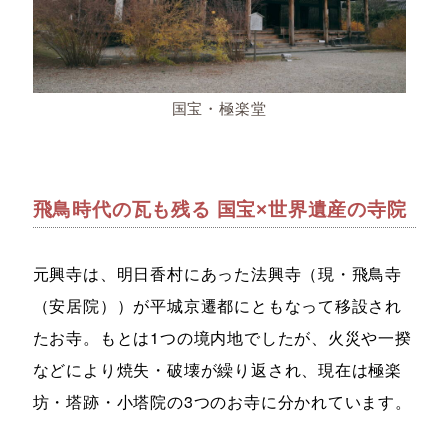
国宝・極楽堂
飛鳥時代の瓦も残る 国宝×世界遺産の寺院​
元興寺は、明日香村にあった法興寺（現・飛鳥寺
（安居院））が平城京遷都にともなって移設され
たお寺。もとは1つの境内地でしたが、火災や一揆
などにより焼失・破壊が繰り返され、現在は極楽
坊・塔跡・小塔院の3つのお寺に分かれています。