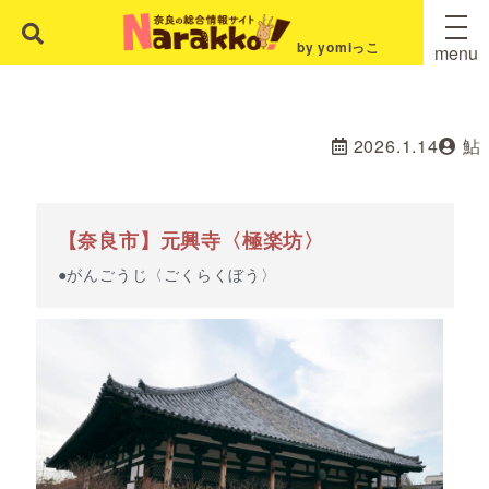
by yomiっこ
menu
2026.1.14
鮎
【奈良市】元興寺〈極楽坊〉
●がんごうじ〈ごくらくぼう〉