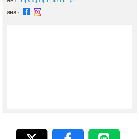
HP：
https://gangoji-tera.or.jp/
SNS：