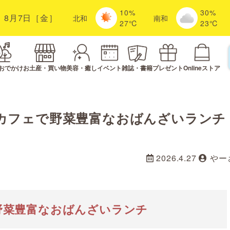
10%
30%
8月7日［金］
北
和
南
和
27℃
23℃
おでかけ
お土産・買い物
美容・癒し
イベント
雑誌・書籍
プレゼント
Onlineストア
カフェで野菜豊富なおばんざいランチ
2026.4.27
やー
野菜豊富なおばんざいランチ