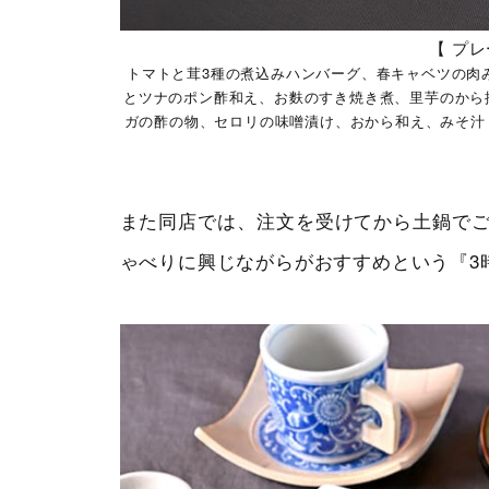
【 プレ
トマトと茸3種の煮込みハンバーグ、春キャベツの肉
とツナのポン酢和え、お麩のすき焼き煮、里芋のから
ガの酢の物、セロリの味噌漬け、おから和え、みそ汁
また同店では、注文を受けてから土鍋でご
ゃべりに興じながらがおすすめという『3