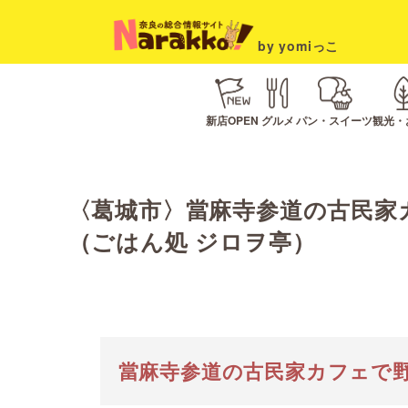
by yomiっこ
新店OPEN
グルメ
パン・スイーツ
観光・
〈葛城市〉當麻寺参道の古民家
（ごはん処 ジロヲ亭）
當麻寺参道の古民家カフェで