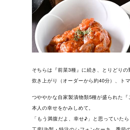
そちらは『前菜3種』に続き、とりどりの
炊き上がり（オーダーから約40分）、ト
つややかな自家製漬物類5種が盛られた『
本人の幸せをかみしめて。
「もう満腹だよ、幸せ♪」と思っていたら
工房Ub製・特注のシフォンケーキ、季節