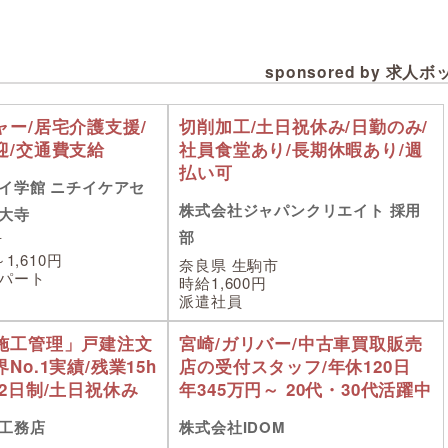
sponsored by 求人
ャー/居宅介護支援/
切削加工/土日祝休み/日勤のみ/
迎/交通費支給
社員食堂あり/長期休暇あり/週
払い可
イ学館 ニチイケアセ
株式会社ジャパンクリエイト 採用
大寺
部
市
1,610円
奈良県 生駒市
パート
時給1,600円
派遣社員
施工管理」戸建注文
宮崎/ガリバー/中古車買取販売
No.1実績/残業15h
店の受付スタッフ/年休120日
2日制/土日祝休み
年345万円～ 20代・30代活躍中
工務店
株式会社IDOM