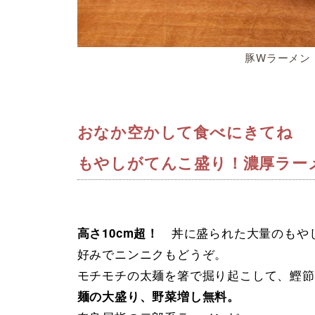
豚Wラーメン 
おなか空かして食べにきてね
もやしがてんこ盛り！濃厚ラー
丼に盛られた大量のもやし
高さ10cm超！
好みでニンニクもどうぞ。
モチモチの太麺を箸で掘り起こして、鰹節
麺の大盛り、野菜増し無料。