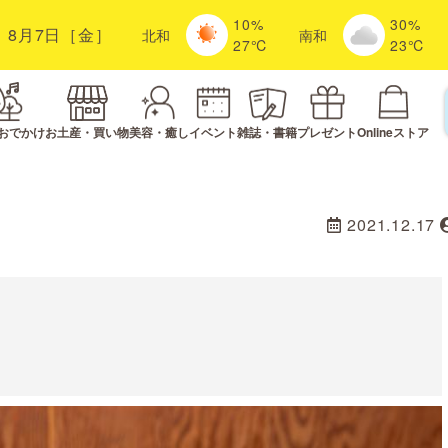
10%
30%
8月7日［金］
北
和
南
和
27℃
23℃
おでかけ
お土産・買い物
美容・癒し
イベント
雑誌・書籍
プレゼント
Onlineストア
2021.12.17