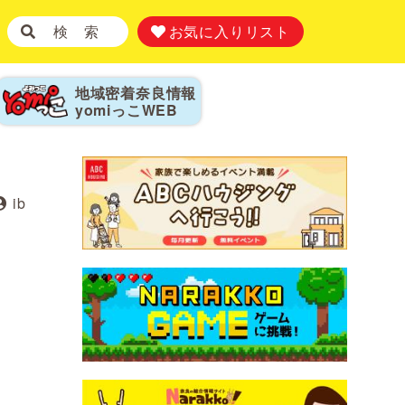
検 索
お気に入りリスト
地域密着奈良情報
yomiっこ
WEB
ib