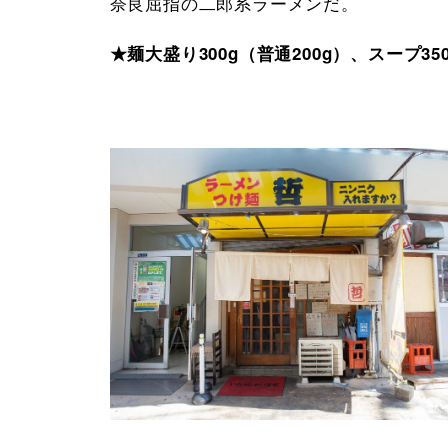
奈良屈指の二郎系ラーメンだ。
★麺大盛り300g（普通200g）、スープ350