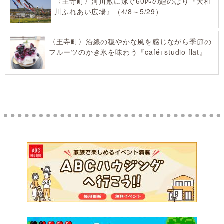
〈王寺町〉河川敷に泳ぐ60匹の鯉のぼり『大和
川ふれあい広場』（4/8～5/29）
〈王寺町〉沿線の穏やかな風を感じながら季節の
フルーツのかき氷を味わう『café+studio flat』