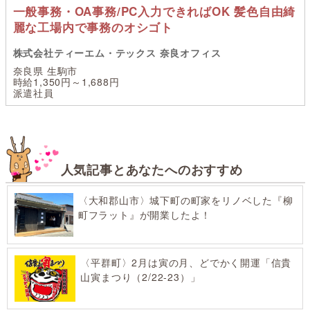
一般事務・OA事務/PC入力できればOK 髪色自由綺
麗な工場内で事務のオシゴト
株式会社ティーエム・テックス 奈良オフィス
奈良県 生駒市
時給1,350円～1,688円
派遣社員
人気記事とあなたへのおすすめ
〈大和郡山市〉城下町の町家をリノベした『柳
町フラット』が開業したよ！
〈平群町〉2月は寅の月、どでかく開運「信貴
山寅まつり（2/22-23）」