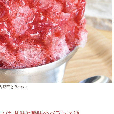
古都華とBerry,s
スは 甘味と酸味のバランス◎