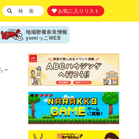
検 索
お気に入りリスト
地域密着奈良情報
yomiっこ
WEB
らー