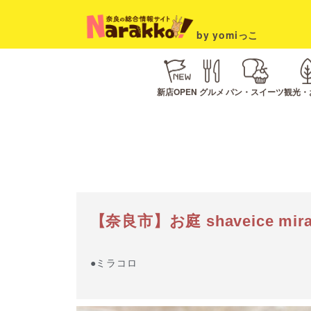
by yomiっこ
新店OPEN
グルメ
パン・スイーツ
観光・
【奈良市】お庭 shaveice mira
●ミラコロ