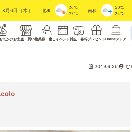
20%
50%
8月6日［木］
北
和
南
和
27℃
24℃
おでかけ
お土産・買い物
美容・癒し
イベント
雑誌・書籍
プレゼント
Onlineストア
2019.6.25
む
colo