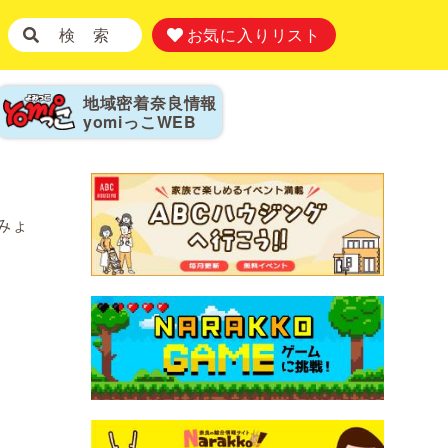
検 索
お気に入りリスト
地域密着奈良情報
yomiっこ
WEB
みょ