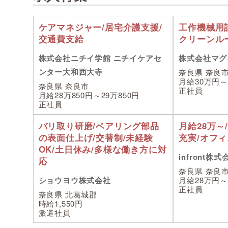
ケアマネジャー/居宅介護支援/
工作機械用
交通費支給
クリーンル
株式会社ニチイ学館 ニチイケアセ
株式会社マグ
ンター大和西大寺
奈良県 奈良
月給30万円～
奈良県 奈良市
正社員
月給28万850円～29万850円
正社員
バリ取り研磨/ベアリング部品
月給28万～
の表面仕上げ/交替制/未経験
充実/オフ
OK/土日休み/多様な働き方に対
infront株式
応
奈良県 奈良
ショウヨウ株式会社
月給28万円～
正社員
奈良県 北葛城郡
時給1,550円
派遣社員