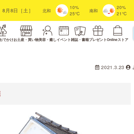
10%
20%
8月8日［土］
北
和
南
和
25℃
21℃
おでかけ
お土産・買い物
美容・癒し
イベント
雑誌・書籍
プレゼント
Onlineストア
2021.3.23
宅