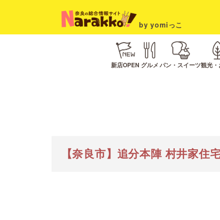
by yomiっこ
新店OPEN
グルメ
パン・スイーツ
観光・
【奈良市】追分本陣 村井家住