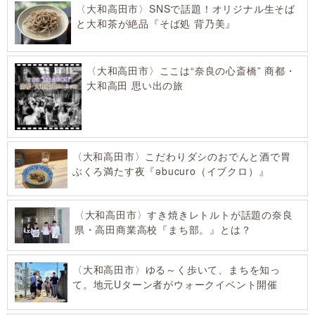
〈大和高田市〉SNSで話題！オリジナル生そば
と大和茶が絶品『そば処 背乃美』
〈大和高田市〉ここは“奈良の心斎橋” 商都・
大和高田 思い出の旅
〈大和高田市〉こだわりダシのおでんと酒で胃
ぶくろ満たす夜『əbucuro（イブクロ）』
〈大和高田市〉すき焼きレトルトが話題の奈良
県・高田商業高校『まち部。』とは？
〈大和高田市〉ゆる～く歩いて、まちを知っ
て。地元Uターン者がウォークイベント開催