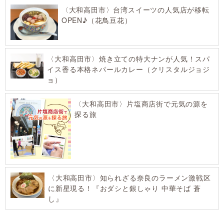
〈大和高田市〉台湾スイーツの人気店が移転
OPEN♪（花鳥豆花）
〈大和高田市〉焼き立ての特大ナンが人気！スパ
イス香る本格ネパールカレー（クリスタルジョジ
ョ）
〈大和高田市〉片塩商店街で元気の源を
探る旅
〈大和高田市〉知られざる奈良のラーメン激戦区
に新星現る！『おダシと銀しゃり 中華そば 蒼
し』