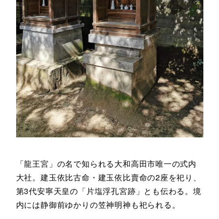
「龍王宮」の名で知られる大和高田市唯一の式内
大社。建玉依比古命・建玉依比賣命の2座を祀り、
第3代安寧天皇の「片塩浮孔宮跡」とも伝わる。境
内には静御前ゆかりの笠神明神も祀られる。