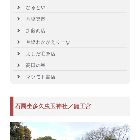
なるとや
片塩楽市
加藤商店
片塩わかがえりーな
よしだ毛糸店
高田の星
マツモト書店
石園坐多久虫玉神社／龍王宮