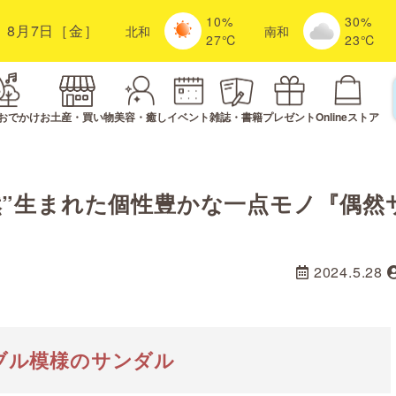
10%
30%
8月7日［金］
北
和
南
和
27℃
23℃
おでかけ
お土産・買い物
美容・癒し
イベント
雑誌・書籍
プレゼント
Onlineストア
然”生まれた個性豊かな一点モノ『偶然
中
2024.5.28
ブル模様のサンダル