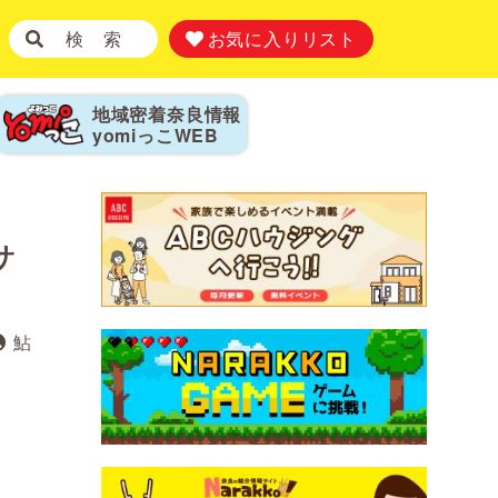
検 索
お気に入りリスト
地域密着奈良情報
yomiっこ
WEB
サ
鮎