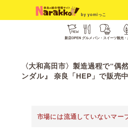
by yomiっこ
新店OPEN
グルメ
パン・スイーツ
観光・
〈大和高田市〉製造過程で“偶
ンダル』 奈良「HEP」で販売
市場には流通していないマー