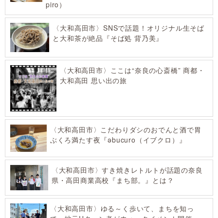
piro）
〈大和高田市〉SNSで話題！オリジナル生そば
と大和茶が絶品『そば処 背乃美』
〈大和高田市〉ここは“奈良の心斎橋” 商都・
大和高田 思い出の旅
〈大和高田市〉こだわりダシのおでんと酒で胃
ぶくろ満たす夜『əbucuro（イブクロ）』
〈大和高田市〉すき焼きレトルトが話題の奈良
県・高田商業高校『まち部。』とは？
〈大和高田市〉ゆる～く歩いて、まちを知っ