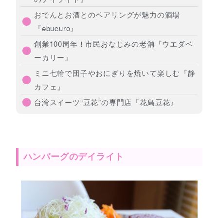
おでんとお酒とのペアリングが魅力の酒場
『əbucuro』
創業100周年！市民おなじみの老舗『ウエダベ
ーカリー』
ミニ七輪で団子やおにぎりを焼いて楽しむ『静
カフェ』
台湾スイーツ“豆花”の専門店『花鳥豆花』
ハンバーグのデイライト