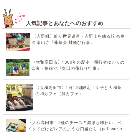
人気記事とあなたへのおすすめ
〈吉野町〉蛙が世界遺産・吉野山を練る!? 奈良
金峯山寺『蓮華会 蛙飛び行事』
〈大和高田市〉1300年の歴史！役行者ゆかりの
奈良・捨篠池『奥田の蓮取り行事』
〈大和高田市〉1日12組限定！団子と大和茶
の和カフェ（静カフェ）
〈大和高田市〉2種のチーズの濃厚な味わい、ベ
イクドだけどレアのような口当たり（patisserie