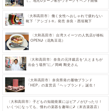
て。地元Uターン者がウォークイベント開催
〈大和高田市〉働く女性へおしゃれで疲れない
靴下「アシゴト®」発売 奈良・西垣靴下
〈大和高田市〉台湾スイーツの人気店が移転
OPEN♪（花鳥豆花）
〈大和高田市〉奈良の元洋裁店を“人とまちが
出会う場所”に／岡崎 剛史さん
〈大和高田市〉奈良県発の履物ブランド
「HEP」の直営店『ヘップランド』誕生！
〈大和高田市〉子どもの知能発展にはピアノがぴ
ったり！いくつになっても、憧れの楽器を趣味に