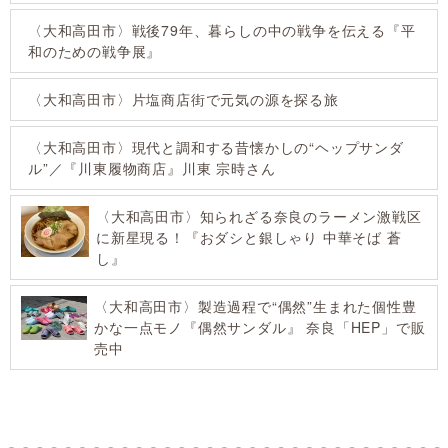
♪（末吉楽器店）
〈大和高田市〉戦後79年、暮らしの中の戦争を
伝える『平和のための戦争展』
〈大和高田市〉片塩商店街で元気の源を
探る旅
〈大和高田市〉現代と調和する昔懐かしの“ヘッ
プサンダル”／『川東履物商店』川東 宗時さん
〈大和高田市〉知られざる奈良のラーメン激戦区
に新星現る！『おダシと銀しゃり 中華そば 蒼
し』