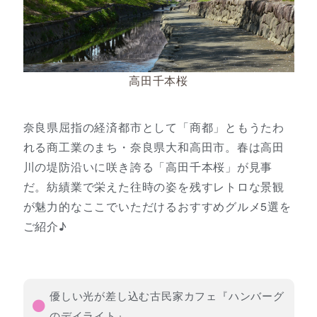
高田千本桜
奈良県屈指の経済都市として「商都」ともうたわ
れる商工業のまち・奈良県大和高田市。春は高田
川の堤防沿いに咲き誇る「高田千本桜」が見事
だ。紡績業で栄えた往時の姿を残すレトロな景観
が魅力的なここでいただけるおすすめグルメ5選を
ご紹介♪
優しい光が差し込む古民家カフェ『ハンバーグ
のデイライト』