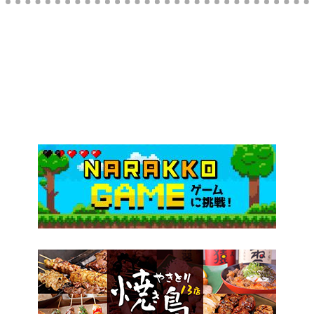
〈大和高田市〉製造過程で“偶然”生まれた個性豊
かな一点モノ『偶然サンダル』 奈良「HEP」で販
売中