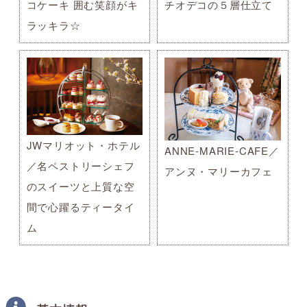
コケーキ 囲む笑顔がキ
チオデコの５層仕立て
ラッキラ☆
JWマリオット・ホテル
ANNE-MARIE-CAFE／
／名ペストリーシェフ
アンヌ・マリーカフェ
のスイーツと上質な空
間で心躍るティータイ
ム