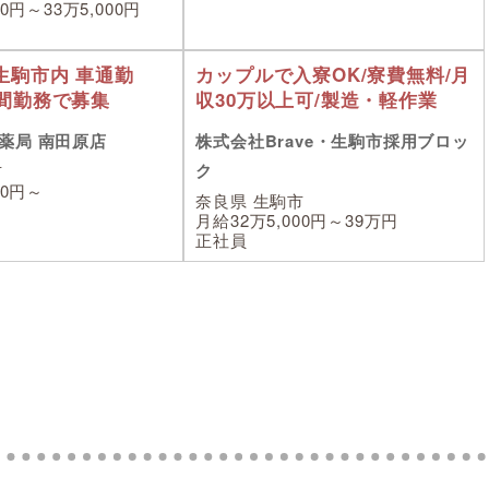
00円～33万5,000円
生駒市内 車通勤
カップルで入寮OK/寮費無料/月
時間勤務で募集
収30万以上可/製造・軽作業
薬局 南田原店
株式会社Brave・生駒市採用ブロッ
ク
市
00円～
奈良県 生駒市
月給32万5,000円～39万円
正社員