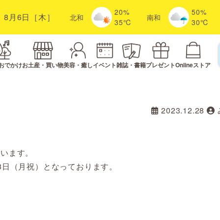
20%
50%
8月6日［木］
北
和
南
和
35℃
30℃
おでかけ
お土産・買い物
美容・癒し
イベント
雑誌・書籍
プレゼント
Onlineストア
2023.12.28
ざいます。
1月8日（月祝）となっております。