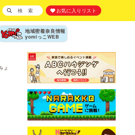
検 索
お気に入りリスト
地域密着奈良情報
yomiっこ
WEB
みょ