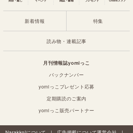
美容・癒し
イベント
雑誌・書籍
プレゼント
Onlineストア
新着情報
特集
読み物・連載記事
月刊情報誌yomiっこ
バックナンバー
yomiっこプレゼント応募
定期購読のご案内
yomiっこ販売パートナー
Narakko!について
広告掲載について
運営会社