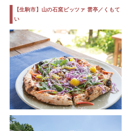
【生駒市】山の石窯ピッツァ 雲亭／くもて
い