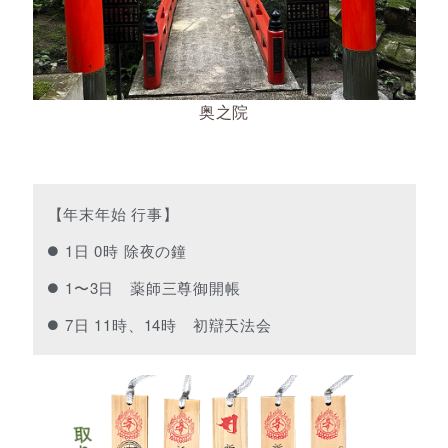
奥之院
【年末年始 行事】
1日 0時 除夜の鐘
1〜3日 薬師三尊御開帳
7日 11時、14時 初辯天法会