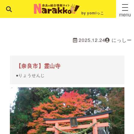
by yomiっこ
menu
2025.12.24
にっしー
【奈良市】霊山寺
●りょうせんじ