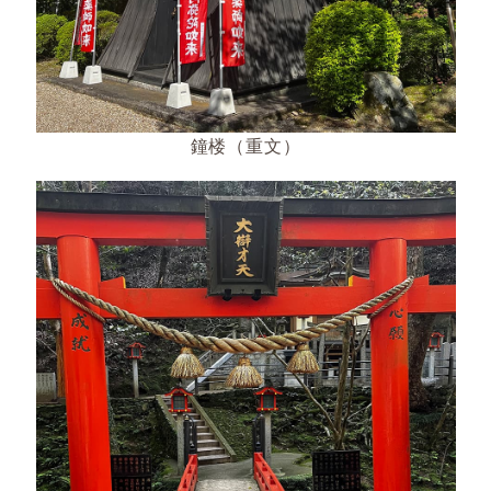
鐘楼（重文）