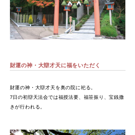
財運の神・大辯才天に福をいただく
財運の神・大辯才天を奥の院に祀る。
7日の初辯天法会では福授法要、福笹振り、宝銭撒
きが行われる。