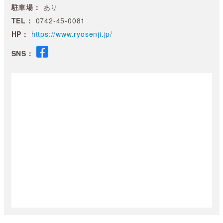
駐車場：
あり
TEL：
0742-45-0081
HP：
https://www.ryosenji.jp/
SNS：