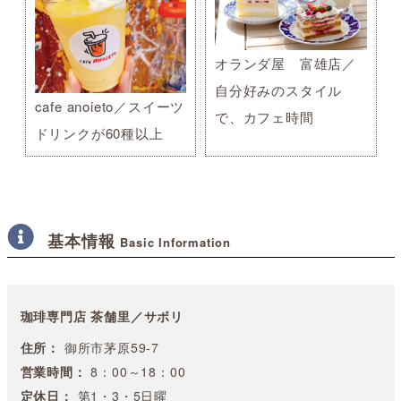
オランダ屋 富雄店／
自分好みのスタイル
cafe anoieto／スイーツ
で、カフェ時間
ドリンクが60種以上
基本情報
Basic Information
珈琲専門店 茶舗里／サボリ
住所：
御所市茅原59-7
営業時間：
8：00～18：00
定休日：
第1・3・5日曜