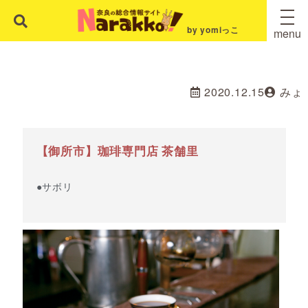
by yomiっこ
menu
2020.12.15
みょ
【御所市】珈琲専門店 茶舗里
●サボリ