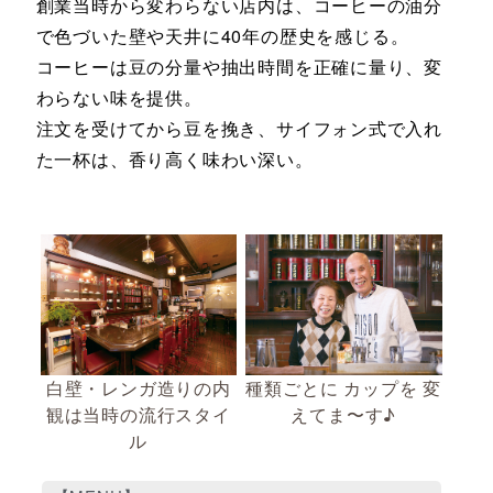
創業当時から変わらない店内は、コーヒーの油分
で色づいた壁や天井に40年の歴史を感じる。
コーヒーは豆の分量や抽出時間を正確に量り、変
わらない味を提供。
注文を受けてから豆を挽き、サイフォン式で入れ
た一杯は、香り高く味わい深い。
白壁・レンガ造りの内
種類ごとに カップを 変
観は当時の流行スタイ
えてま〜す♪
ル