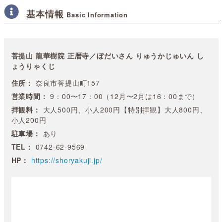
基本情報
Basic Information
菩提山 龍華樹院 正暦寺／ぼだいさん りゅうかじゅいん し
ょうりゃくじ
住所：
奈良市菩提山町157
営業時間：
9：00〜17：00（12月〜2月は16：00まで）
拝観料：
大人500円、小人200円【特別拝観】大人800円、
小人200円
駐車場：
あり
TEL：
0742-62-9569
HP：
https://shoryakuji.jp/