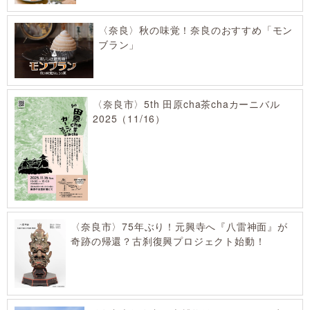
〈奈良〉秋の味覚！奈良のおすすめ「モン
ブラン」
〈奈良市〉5th 田原cha茶chaカーニバル
2025（11/16）
〈奈良市〉75年ぶり！元興寺へ『八雷神面』が
奇跡の帰還？古刹復興プロジェクト始動！