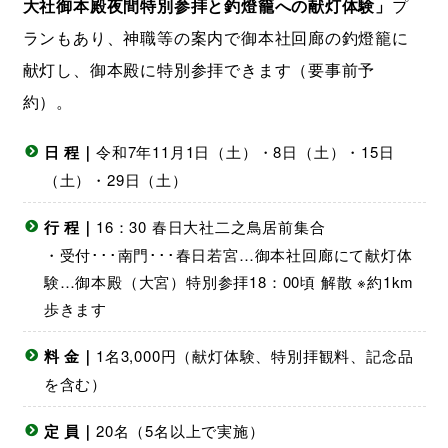
大社御本殿夜間特別参拝と釣燈籠への献灯体験」
プ
ランもあり、神職等の案内で御本社回廊の釣燈籠に
献灯し、御本殿に特別参拝できます（要事前予
約）。
日 程｜
令和7年11月1日（土）・8日（土）・15日
（土）・29日（土）
行 程｜
16：30 春日大社二之鳥居前集合
・受付･･･南門･･･春日若宮…御本社回廊にて献灯体
験…御本殿（大宮）特別参拝18：00頃 解散 ※約1km
歩きます
料 金｜
1名3,000円（献灯体験、特別拝観料、記念品
を含む）
定 員｜
20名（5名以上で実施）