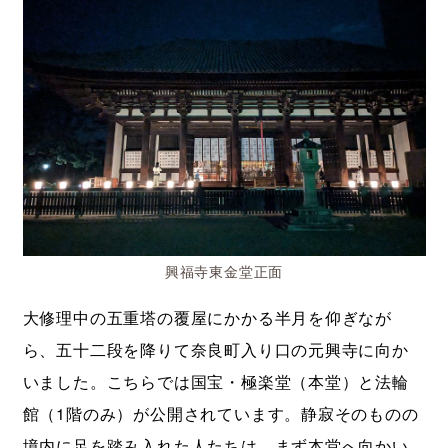
興福寺東金堂正面
大修理中の五重塔の覆屋にかかる半月を仰ぎなが
ら、五十二段を降りて奈良町入り口の元興寺に向か
いました。こちらでは国宝・極楽堂（本堂）と法輪
館（1階のみ）が公開されています。静寂そのものの
境内に足を踏み入れた人たちは、まず本堂へ向かい