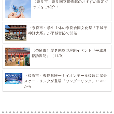
〈奈良市〉奈良国立博物館のおすすめ限定グ
ッズをご紹介！
〈奈良市〉学生主体の奈良合同文化祭「平城半
神話大系」が平城宮跡で開催！
〈奈良市〉歴史体験型演劇イベント『平城遷
都誘宵記』（11/9）
〈橿原市〉奈良県唯一！イオンモール橿原に屋外
スケートリンクが登場『ワンダーリンク』11/29
から