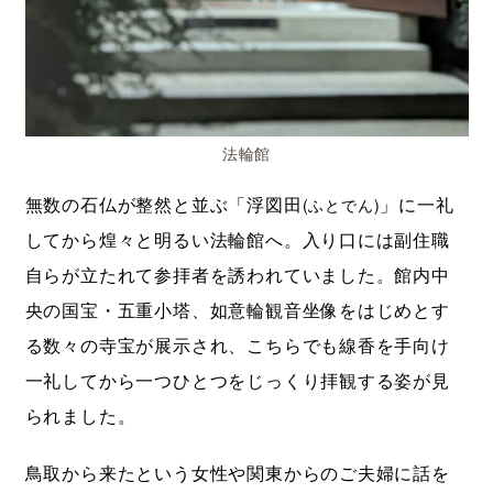
法輪館
無数の石仏が整然と並ぶ「浮図田
」に一礼
(ふとでん)
してから煌々と明るい法輪館へ。入り口には副住職
自らが立たれて参拝者を誘われていました。館内中
央の国宝・五重小塔、如意輪観音坐像をはじめとす
る数々の寺宝が展示され、こちらでも線香を手向け
一礼してから一つひとつをじっくり拝観する姿が見
られました。
鳥取から来たという女性や関東からのご夫婦に話を