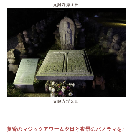
元興寺浮図田
元興寺浮図田
黄昏のマジックアワー＆夕日と夜景のパノラマを♪