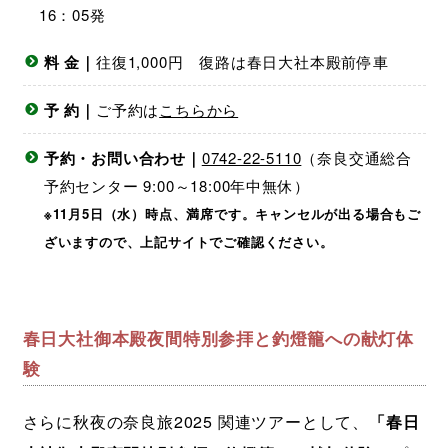
16：05発
料 金｜
往復1,000円 復路は春日大社本殿前停車
予 約｜
ご予約は
こちらから
予約・お問い合わせ｜
0742-22-5110
（奈良交通総合
予約センター 9:00～18:00年中無休）
※11月5日（水）時点、満席です。キャンセルが出る場合もご
ざいますので、上記サイトでご確認ください。
春日大社御本殿夜間特別参拝と釣燈籠への献灯体
験
さらに秋夜の奈良旅2025 関連ツアーとして、
「春日