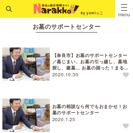
by yomiっこ
menu
お墓のサポートセンター
【奈良市】お墓のサポートセンター
／墓じまい、お墓の引っ越し、墓地
探し、建墓… お墓の困った！まるご
とおまかせ！
2020.10.30
お墓の相談なら何でもおまかせ！お
墓のサポートセンター
2020.1.25