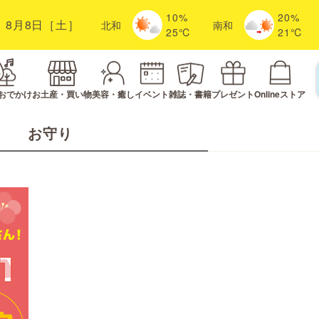
10%
20%
8月8日［土］
北
和
南
和
25℃
21℃
おでかけ
お土産・買い物
美容・癒し
イベント
雑誌・書籍
プレゼント
Onlineストア
お守り