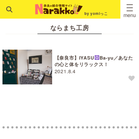
by yomiっこ
menu
ならまち工房
【奈良市】IYASU
Ba-yu／あなた
の心と体をリラックス！
2021.8.4