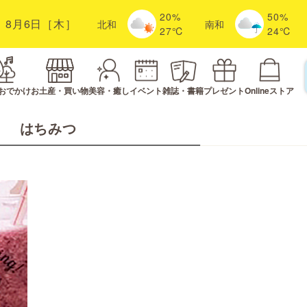
20%
50%
8月6日［木］
北
和
南
和
27℃
24℃
おでかけ
お土産・買い物
美容・癒し
イベント
雑誌・書籍
プレゼント
Onlineストア
はちみつ