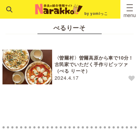
by yomiっこ
menu
べるりーそ
〈曽爾村〉曽爾高原から車で10分！
古民家でいただく手作りピッツァ
（べる りーそ）
2024.4.17