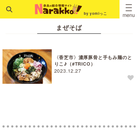
by yomiっこ
menu
まぜそば
〈香芝市〉濃厚豚骨と手もみ麺のと
りこ♪（#TRICO）
2023.12.27