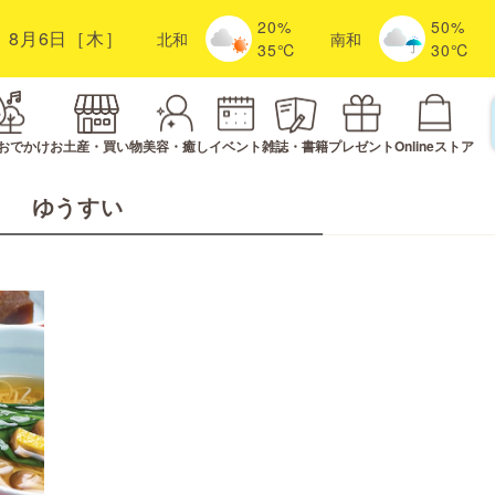
20%
50%
8月6日［木］
北
和
南
和
35℃
30℃
おでかけ
お土産・買い物
美容・癒し
イベント
雑誌・書籍
プレゼント
Onlineストア
ゆうすい