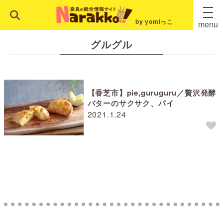
by yomiっこ
menu
グルグル
【香芝市】pie,guruguru／贅沢発酵
バターのサクサク、パイ
2021.1.24