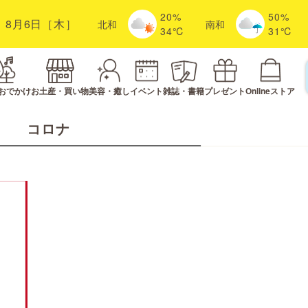
20%
50%
8月6日［木］
北
和
南
和
34℃
31℃
おでかけ
お土産・買い物
美容・癒し
イベント
雑誌・書籍
プレゼント
Onlineストア
コロナ