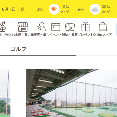
10%
30%
8月7日［金］
北
和
南
和
27℃
23℃
おでかけ
お土産・買い物
美容・癒し
イベント
雑誌・書籍
プレゼント
Onlineストア
ゴルフ